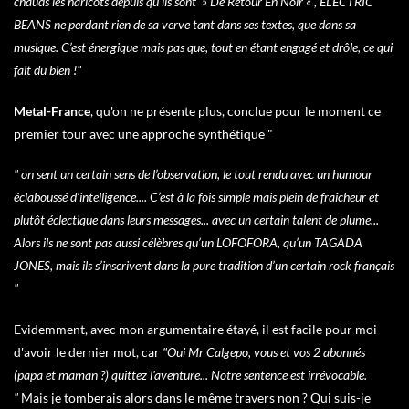
chauds les haricots depuis qu’ils sont » De Retour En Noir « , ELECTRIC
BEANS ne perdant rien de sa verve tant dans ses textes, que dans sa
musique. C’est énergique mais pas que, tout en étant engagé et drôle, ce qui
fait du bien !"
Metal-France
, qu'on ne présente plus, conclue pour le moment ce
premier tour avec une approche synthétique "
" on sent un certain sens de l’observation, le tout rendu avec un humour
éclaboussé d’intelligence.... C’est à la fois simple mais plein de fraîcheur et
plutôt éclectique dans leurs messages... avec un certain talent de plume...
Alors ils ne sont pas aussi célèbres qu’un LOFOFORA, qu’un TAGADA
JONES, mais ils s’inscrivent dans la pure tradition d’un certain rock français
"
Evidemment, avec mon argumentaire étayé, il est facile pour moi
d'avoir le dernier mot, car
"Oui Mr Calgepo, vous et vos 2 abonnés
(papa et maman ?) quittez l'aventure... Notre sentence est irrévocable.
"
Mais je tomberais alors dans le même travers non ? Qui suis-je