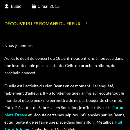
kubiq
5 mai 2015
DÉCOUVRIR LES ROMANS DU FREUX
Nous y sommes.
Après le deuil du concert du 18 avril, nous entrons à nouveau dans
une insoutenable phase d'attente. Celle du prochain album, du
prochain concert.
Quelle est l'activité du clan Beans en ce moment. J'ai enquêté,
faiblement d'ailleurs. Il y a longtemps que j'ai mis sur écoute tout le
monde et que je peux me permettre de ne pas bouger de chez moi.
Entre 2 écoutes de Sobres et en Sourdine, je m'instruis sur
le
Forum
MetalDream
et j'écoute certaines pépites, influencées par les Beans,
et qui tentent de se faire une place dans leur sillon : Metallica,
Full
Throttle Baby
,
Danko Jones, Dog N'Style.